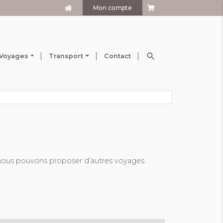
Mon compte
search
Voyages
Transport
Contact
t nous pouvons proposer d’autres voyages