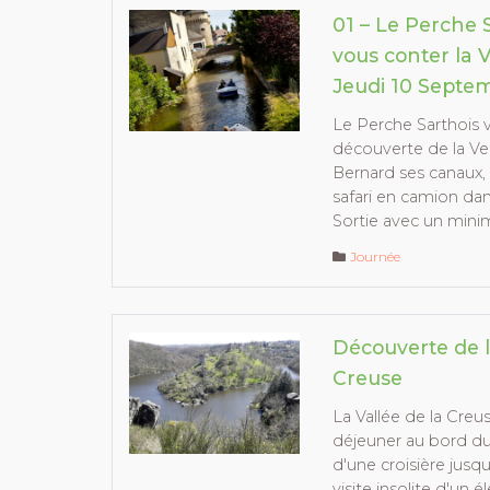
01 – Le Perche S
vous conter la V
Jeudi 10 Septe
Le Perche Sarthois 
découverte de la Ven
Bernard ses canaux, 
safari en camion da
Sortie avec un min
Journée
Découverte de l
Creuse
La Vallée de la Cre
déjeuner au bord du
d'une croisière jusq
visite insolite d'un 