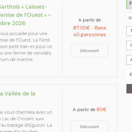
arthois « Laissez-
enise de l’Ouest » –
A partir de
mbre 2026
87.00€ - Base
vous accueille pour une
40 personnes
ise de l'Ouest, La Ferté
son petit train et pour un
Découvrir
ns une ferme de cervidés.
imum de marche.
a Vallée de la
80€
A partir de
use vous charmera avec un
 Lac de Crozant suivi
u'au barrage d'Eguzon. La
Découvrir
élevage d'autruches