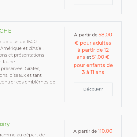
ECHE
58,00
A partir de
e de plus de 1500
€ pour adultes
'Amérique et d'Asie !
à partir de 12
ons et présentations
ans
51,00 €
et
e faune
pour enfants de
préservée. Girafes,
3 à 11 ans
ions, oiseaux et tant
encontrer ces emblèmes de
Découvrir
oiry
110.00
A partir de
gramme au départ de