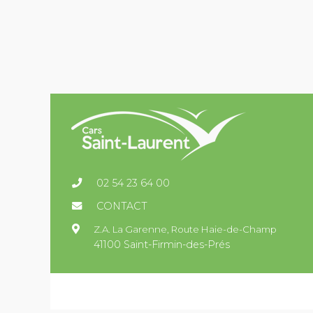
02 54 23 64 00
CONTACT
Z.A. La Garenne,
Route Haie-de-Champ
41100 Saint-Firmin-des-Prés