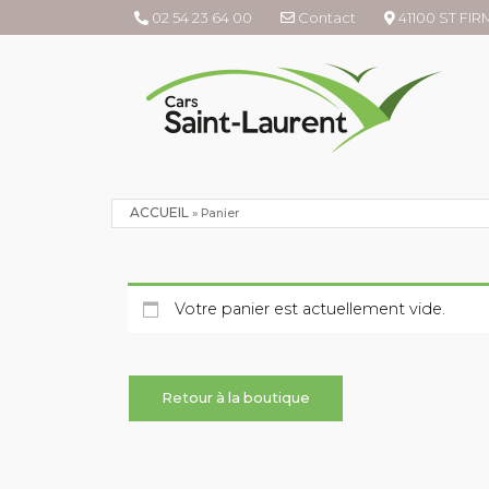
02 54 23 64 00
Contact
41100 ST FI
ACCUEIL
»
Panier
Votre panier est actuellement vide.
Retour à la boutique