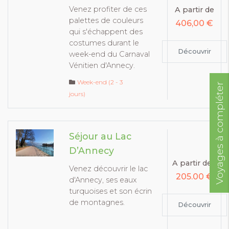
Venez profiter de ces
A partir de
palettes de couleurs
406,00 €
qui s'échappent des
costumes durant le
Découvrir
week-end du Carnaval
Vénitien d'Annecy.
Week-end (2 - 3
Voyages à compléter
jours)
Séjour au Lac
D’Annecy
1
A partir de
Venez découvrir le lac
205.00 €
d'Annecy, ses eaux
turquoises et son écrin
de montagnes.
Découvrir