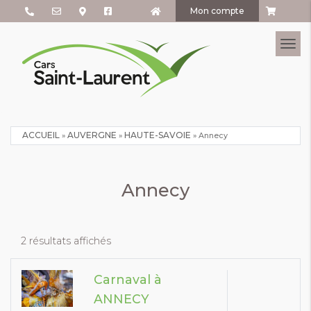
Mon compte
Tog
ACCUEIL
AUVERGNE
HAUTE-SAVOIE
»
»
»
Annecy
Annecy
2 résultats affichés
Carnaval à
ANNECY