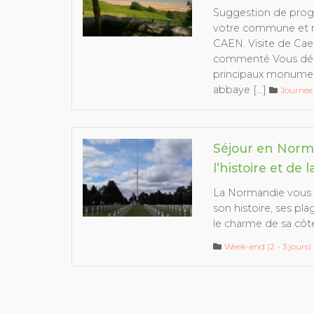
Suggestion de pro
votre commune et r
CAEN. Visite de Caen
commenté Vous déco
principaux monuments
abbaye […]
Journée
Séjour en Norm
l’histoire et de 
La Normandie vous 
son histoire, ses p
le charme de sa côte 
Week-end (2 - 3 jours)