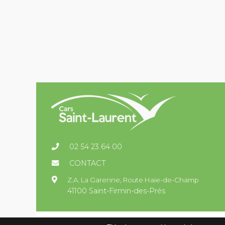
02 54 23 64 00
CONTACT
Z.A. La Garenne,
Route Haie-de-Champ
41100 Saint-Firmin-des-Prés