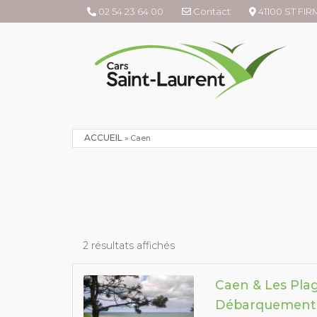
02 54 23 64 00
Contact
41100 ST FI
ACCUEIL
»
Caen
2 résultats affichés
Caen & Les Pla
Débarquement