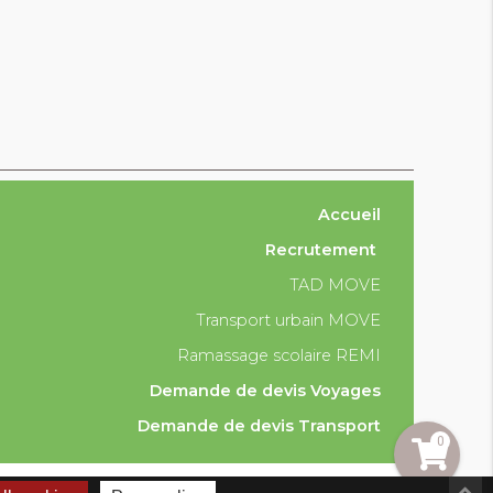
Accueil
Recrutement
TAD MOVE
Transport urbain MOVE
Ramassage scolaire REMI
Demande de devis Voyages
Demande de devis Transport
0
Mentions légales
Plan du site
Conception 21 10.fr