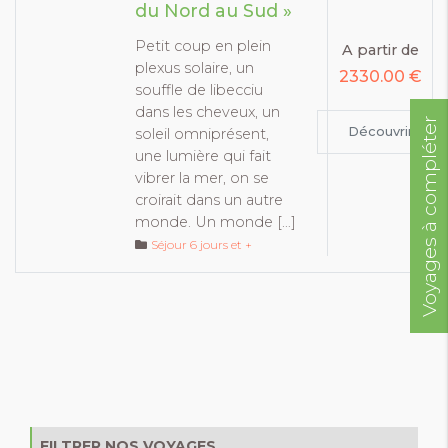
du Nord au Sud »
Petit coup en plein
A partir de
plexus solaire, un
2330.00 €
souffle de libecciu
dans les cheveux, un
Voyages à compléter
Découvrir
soleil omniprésent,
une lumière qui fait
vibrer la mer, on se
croirait dans un autre
monde. Un monde […]
Séjour 6 jours et +
FILTRER NOS VOYAGES