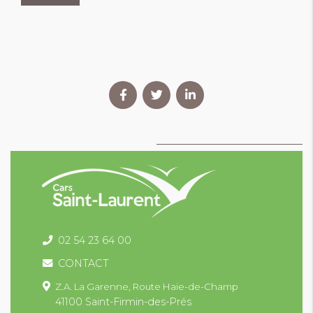
02 54 23 64 00
CONTACT
Z.A. La Garenne,
Route Haie-de-Champ
41100 Saint-Firmin-des-Prés