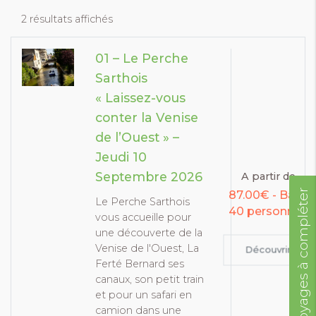
2 résultats affichés
01 – Le Perche
Sarthois
« Laissez-vous
conter la Venise
de l’Ouest » –
Jeudi 10
Septembre 2026
A partir de
Voyages à compléter
87.00€ - Base
Le Perche Sarthois
40 personnes
vous accueille pour
une découverte de la
Venise de l'Ouest, La
Découvrir
Ferté Bernard ses
canaux, son petit train
et pour un safari en
camion dans une