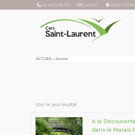
02 54 23 64 00
Contact
41100 ST FI
ACCUEIL
»
Batelier
Voici le seul résultat
A la Découverte
dans le Marais 