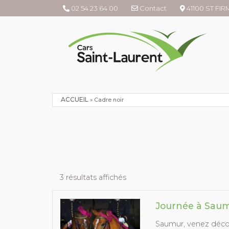
02 54 23 64 00
Contact
41100 ST FI
ACCUEIL
»
Cadre noir
3 résultats affichés
Journée à Saum
Saumur, venez décou