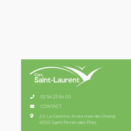
02 54 23 64 00
CONTACT
Z.A. La Garenne,
Route Haie-de-Champ
41100 Saint-Firmin-des-Prés