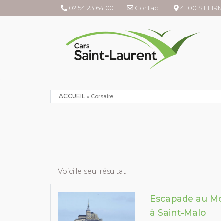
02 54 23 64 00
Contact
41100 ST FI
ACCUEIL
»
Corsaire
Voici le seul résultat
Escapade au Mo
à Saint-Malo