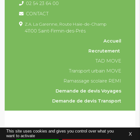
02 54 23 64 00
CONTACT
Z.A. La Garenne,
Route Haie-de-Champ
41100 Saint-Firmin-des-Prés
Accueil
Recrutement
TAD MOVE
Transport urbain MOVE
Ramassage scolaire REMI
Demande de devis Voyages
Demande de devis Transport
Condition générales et particulières de vente
This site uses cookies and gives you control over what you
X
Mentions légales
Plan du site
want to activate
0