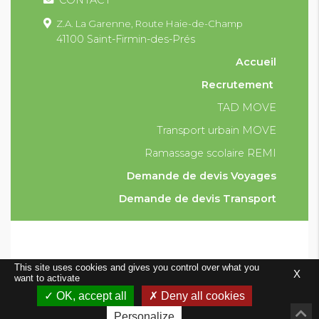
CONTACT
Z.A. La Garenne,
Route Haie-de-Champ
41100 Saint-Firmin-des-Prés
Accueil
Recrutement
TAD MOVE
Transport urbain MOVE
Ramassage scolaire REMI
Demande de devis Voyages
Demande de devis Transport
Condition générales et particulières de vente
This site uses cookies and gives you control over what you
X
Mentions légales
Plan du site
want to activate
0
OK, accept all
Deny all cookies
Conception 21 10.fr
Personalize