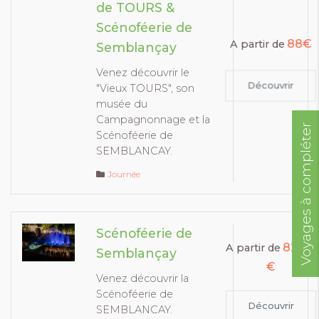
de TOURS &
Scénoféerie de
88€
A partir de
Semblançay
Venez découvrir le
Découvrir
"Vieux TOURS", son
musée du
Campagnonnage et la
Voyages à compléter
Scénoféerie de
SEMBLANCAY.
Journée
Scénoféerie de
82.00
A partir de
Semblançay
€
Venez découvrir la
Scénoféerie de
Découvrir
SEMBLANCAY.