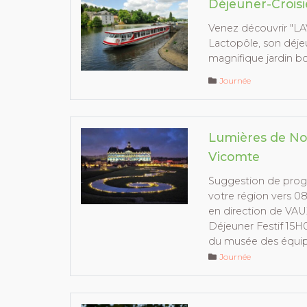
Déjeuner-Croisi
Venez découvrir "LAVA
Lactopôle, son déjeu
magnifique jardin b
Journée
Lumières de Noë
Vicomte
Suggestion de pro
votre région vers 0
en direction de V
Déjeuner Festif 15H0
du musée des équip
Journée