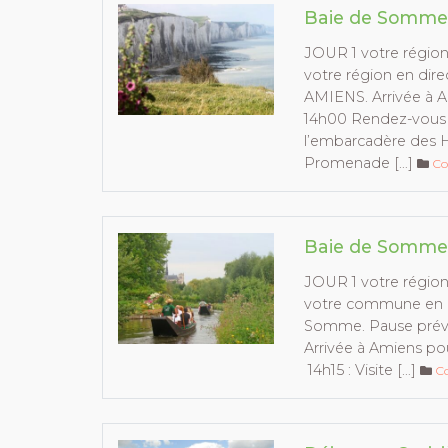
Baie de Somme 
JOUR 1 votre régio
votre région en dir
AMIENS. Arrivée à A
14h00 Rendez-vous a
l’embarcadère des H
Promenade […]
Co
Baie de Somme 
JOUR 1 votre régio
votre commune en di
Somme. Pause prévue
Arrivée à Amiens po
14h15 : Visite […]
Co