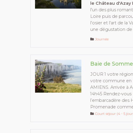
le Château d'Azay
l'un des plus roman
Loire puis de parcou
l'osier et l'art de la 
une dégustation de 
Journée
Baie de Somme
JOUR 1 votre régio
votre commune en d
AMIENS. Arrivée à A
14h45 Rendez-vous a
l’embarcadère des H
Promenade commen
Court séjour (4 - 5 jour