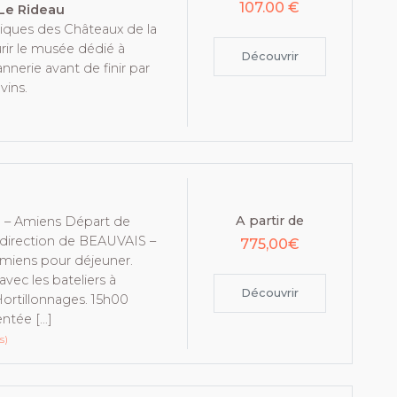
107.00 €
 Le Rideau
tiques des Châteaux de la
rir le musée dédié à
Découvrir
Vannerie avant de finir par
vins.
A partir de
n – Amiens Départ de
irection de BEAUVAIS –
775,00€
miens pour déjeuner.
vec les bateliers à
Découvrir
ortillonnages. 15h00
tée […]
s)