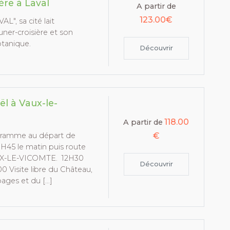
ère à Laval
A partir de
123.00€
L", sa cité lait
ner-croisière et son
otanique.
Découvrir
l à Vaux-le-
118.00
A partir de
€
gramme au départ de
8H45 le matin puis route
AUX-LE-VICOMTE. 12H30
Découvrir
0 Visite libre du Château,
ages et du […]