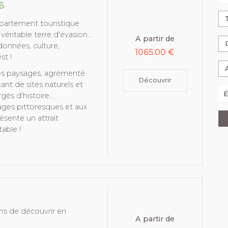
6
partement touristique
véritable terre d'évasion…
A partir de
ndonnées, culture,
1065.00 €
st !
 ses paysages, agrémenté
Découvrir
nt de sites naturels et
s d'histoire...
ages pittoresques et aux
ésente un attrait
able !
s de découvrir en
A partir de