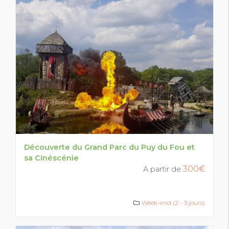
Découverte du Grand Parc du Puy du Fou et
sa Cinéscénie
300€
A partir de
Week-end (2 - 3 jours)