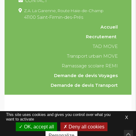
CONTACT
Z.A. La Garenne,
Route Haie-de-Champ
41100 Saint-Firmin-des-Prés
Accueil
Recrutement
TAD MOVE
Transport urbain MOVE
Ramassage scolaire REMI
Demande de devis Voyages
Demande de devis Transport
Condition générales et particulières de vente
This site uses cookies and gives you control over what you
X
Mentions légales
Plan du site
want to activate
0
OK, accept all
Deny all cookies
Conception 21 10.fr
Personalize