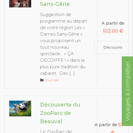
Sans-Gêne
Suggestion de
programme au départ
A partir de
de votre région Les «
102.00 €
Dames Sans-Gêne »
vous proposent un
tout nouveau
Découvrir
spectacle… « ÇA
DECOIFFE ! » dans la
Voyages à compléter
plus pure tradition du
cabaret. Des […]
Journée
Découverte du
ZooParc de
Beauval
67.00
A partir de
Le ZooParc de
€