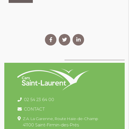
02 54 23 64 00
CONTACT
Z.A. La Garenne,
Route Haie-de-Champ
41100 Saint-Firmin-des-Prés